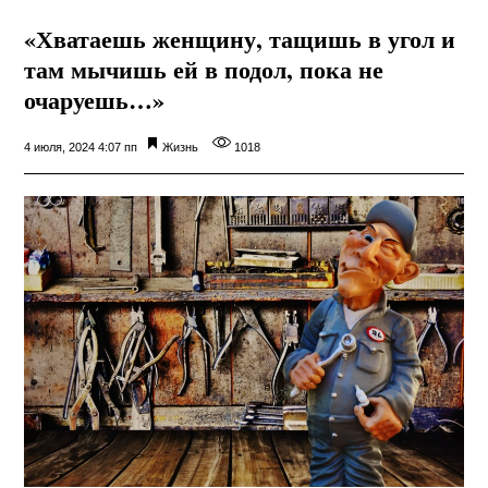
«Хватаешь женщину, тащишь в угол и
там мычишь ей в подол, пока не
очаруешь…»
4 июля, 2024 4:07 пп
Жизнь
1018