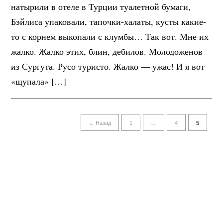
натырили в отеле в Турции туалетной бумаги,
Бэйлиса упаковали, тапочки-халаты, кусты какие-
то с корнем выкопали с клумбы… Так вот. Мне их
жалко. Жалко этих, блин, дебилов. Молодоженов
из Сургута. Русо туристо. Жалко — ужас! И я вот
«щупала» […]
← Назад
1
…
4
5