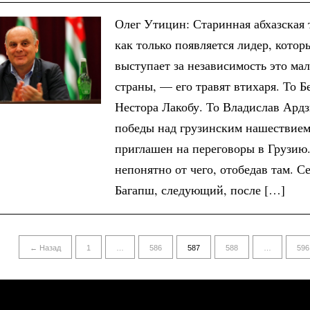
Олег Утицин: Старинная абхазская
как только появляется лидер, котор
выступает за независимость это ма
страны, — его травят втихаря. То 
Нестора Лакобу. То Владислав Ардз
победы над грузинским нашествием
приглашен на переговоры в Грузию
непонятно от чего, отобедав там. С
Багапш, следующий, после […]
← Назад
1
…
586
587
588
…
596