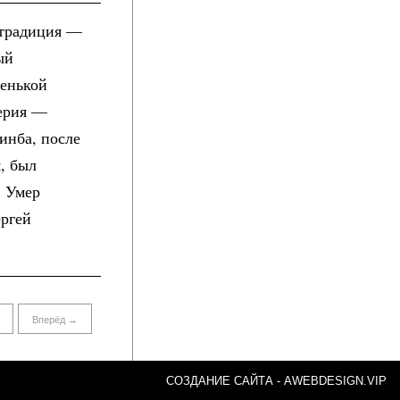
 традиция —
ый
ленькой
Берия —
инба, после
, был
. Умер
ергей
Вперёд →
СОЗДАНИЕ САЙТА -
AWEBDESIGN.VIP