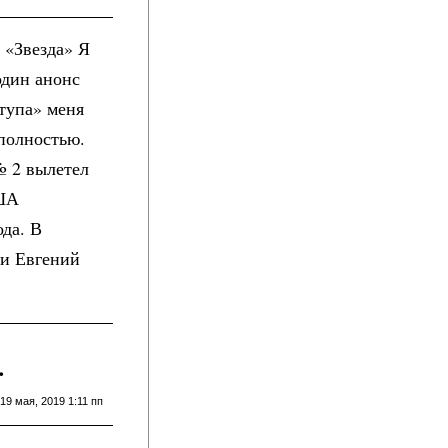
 «Звезда» Я
один анонс
ступа» меня
 полностью.
№ 2 вылетел
США
да. В
ии Евгений
…
19 мая, 2019 1:11 пп