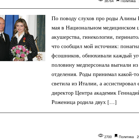
38764
Политика
По поводу слухов про роды Алины 
мая в Национальном медицинском 
акушерства, гинекологии, перинато
что сообщил мой источник: понагн
фсошников, обнюхивали каждый уг
половину медперсонала выгнали из
отделения. Роды принимал какой-т
светила из Италии, а ассистировал 
директор Центра академик Геннади
Роженица родила двух […]
2700
Политика
2