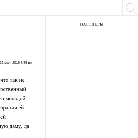
ПАРТНЕРЫ
22 мая, 2019 8:56 пп
что так не
дарственный
из молодой
збрания ей
ней
лую даму, да