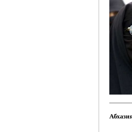
Абхази