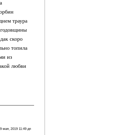
а
Корбин
днем траура
й годовщины
Эдак скоро
льно топила
ми из
такой любви
9 мая, 2019 11:49 дп