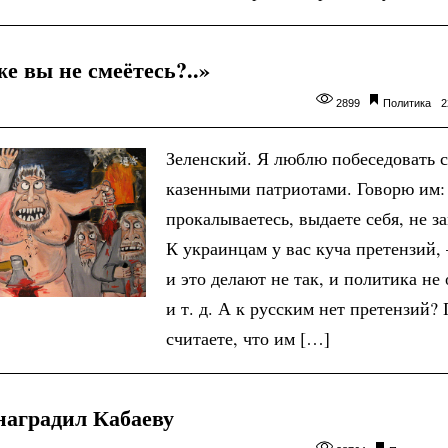
е вы не смеётесь?..»
2899
Политика
2
Зеленский. Я люблю побеседовать 
казенными патриотами. Говорю им:
прокалываетесь, выдаете себя, не за
К украинцам у вас куча претензий,
и это делают не так, и политика не
и т. д. А к русским нет претензий
считаете, что им […]
наградил Кабаеву