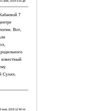
21 мая, 2019 5:55 дп
Кабаевой 7
центре
логии. Вот,
али
ол,
 родильного
о известный
ему
й Сухих.
0 мая, 2019 12:40 пп