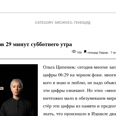
CATEGORY ARCHIVES: ГЕНОЦИД
ов 29 минут субботнего утра
759
геноцид
Террор
7 ок
Ольга Ципенюк: сегодня многие зап
цифры 06:29 на черном фоне. многи
кого я знаю и люблю, не надо объяс
эти цифры означают. Но этих «мно
ничтожно мало в обезумевшем мире
стёр эти цифры из памяти и предпо
знать, что произошло в Израиле два