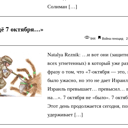
Солиман […]
щё 7 октября…»
944
Война
геноцид
2
Natalya Reznik: …и вот они (защит
всех угнетенных) в который уже ра
фразу о том, что «7-октября — это,
было ужасно, но это не дает Изра
Израиль превышает… превысил… в
на…». 7 октября не «было». 7 октяб
Этот день продолжается сегодня, п
удерживает […]