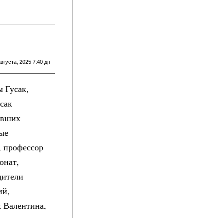
августа, 2025 7:40 дп
 Гусак,
сак
авших
ые
, профессор
онат,
дители
ий,
к Валентина,