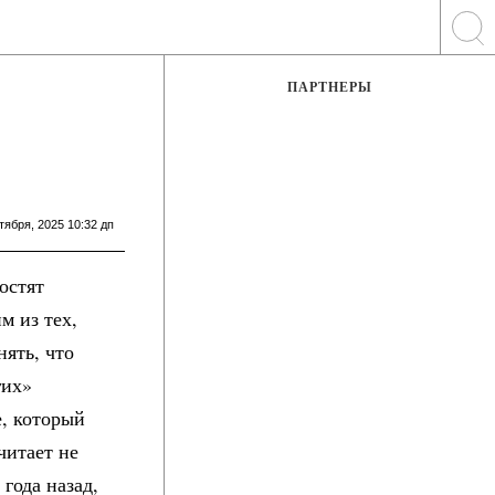
ПАРТНЕРЫ
тября, 2025 10:32 дп
остят
м из тех,
нять, что
гих»
, который
читает не
 года назад,