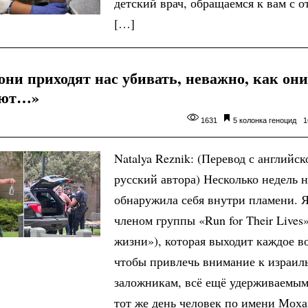
детский врач, обращаемся к вам с 
[…]
они приходят нас убивать, неважно, как они
ают…»
1631
5 колонка
геноцид
1
Natalya Reznik: (Перевод с английск
русский автора) Несколько недель н
обнаружила себя внутри пламени. 
членом группы «Run for Their Lives»
жизни»), которая выходит каждое в
чтобы привлечь внимание к израил
заложникам, всё ещё удерживаем
тот же день человек по имени Мох