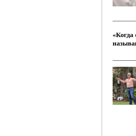
«Когда 
назыв