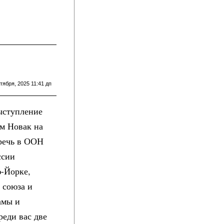
тября, 2025 11:41 дп
Выступление
м Новак на
речь в ООН
ссии
-Йорке,
 союза и
амы и
реди вас две