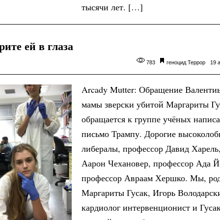
тысячи лет. […]
ите ей в глаза
783
геноцид
Террор
19 
Arcady Mutter: Обращение Валентиы
мамы зверски убитой Маргариты Гу
обращается к группе учёных напис
письмо Трампу. Дорогие высоколоб
либералы, профессор Давид Харель
Аарон Чехановер, профессор Ада Й
профессор Авраам Хершко. Мы, ро
Маргариты Гусак, Игорь Володарск
кардиолог интервенционист и Гуса