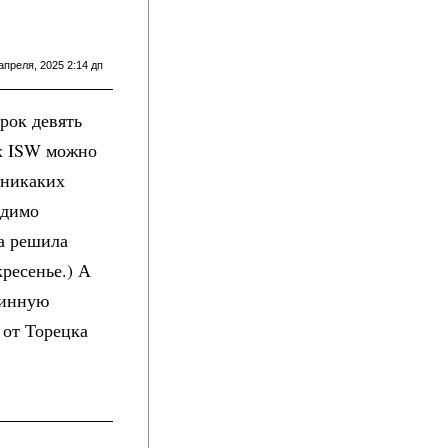
апреля, 2025 2:14 дп
рок девять
ах ISW можно
 никаких
идимо
а решила
кресенье.) А
линную
 от Торецка