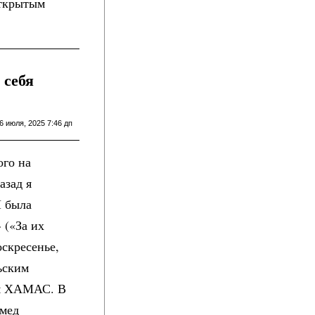
открытым
 себя
6 июля, 2025 7:46 дп
ого на
азад я
Я была
 («За их
оскресенье,
ьским
ым ХАМАС. В
амед