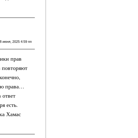
8 июня, 2025 4:59 пп
ники прав
з повторяют
 конечно,
илю права…
 ответ
ря есть.
ока Хамас