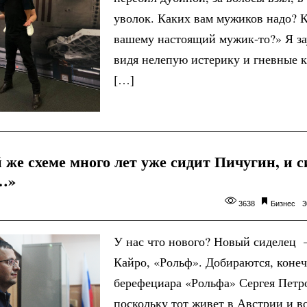
уволок. Каких вам мужиков надо? К
вашему настоящий мужик-то?» Я за
видя нелепую истерику и гневные 
[…]
 же схеме много лет уже сидит Пичугин, и с
…»
3638
Бизнес
3
У нас что нового? Новый сиделец
Кайро, «Рольф». Добираются, конеч
берефециара «Рольфа» Сергея Петр
поскольку тот живет в Австрии и в