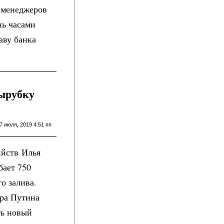
-менеджеров
нь часами
аву банка
вырубку
7 июля, 2019 4:51 пп
ийств Илья
бает 750
о залива.
ира Путина
ть новый