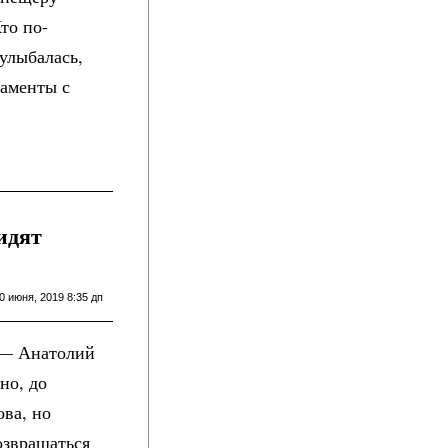
то по-
улыбалась,
каменты с
идят
0 июня, 2019 8:35 дп
 — Анатолий
но, до
ова, но
озвращаться