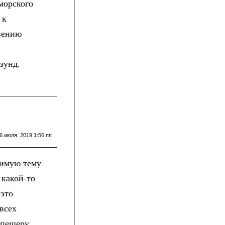
морского
 к
овению
зунд.
6 июля, 2019 1:56 пп
бимую тему
 какой-то
 это
всех
в пещеру