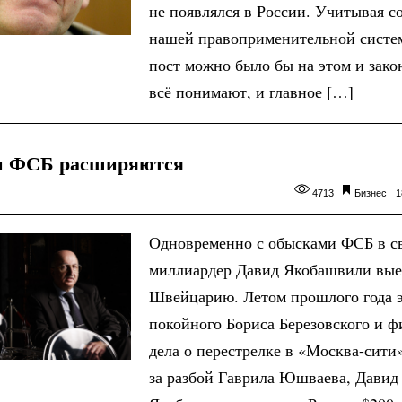
не появлялся в России. Учитывая с
нашей правоприменительной систе
пост можно было бы на этом и зако
всё понимают, и главное […]
и ФСБ расширяются
4713
Бизнес
1
Одновременно с обысками ФСБ в с
миллиардер Давид Якобашвили вые
Швейцарию. Летом прошлого года э
покойного Бориса Березовского и ф
дела о перестрелке в «Москва-сити
за разбой Гаврила Юшваева, Давид