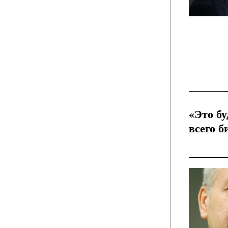
«Это б
всего 