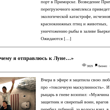
порт в Приморске. Возведение При
перегрузочного комплекса приведет
экологической катастрофе, исчезн
краснокнижных птиц и животных,
уничтожению рыбы в заливе Бьерке
Ожидаются […]
очему я отправлюсь к Луне…»
3829
Бизнес
Вчера в эфире я зацепила свою лю
про «токсичную маскулинность». И
рыцарь в гневе возопил: «Мужчина
защитник и свирепый воин, врагов 
перебил дубиной, за волосы взял, 