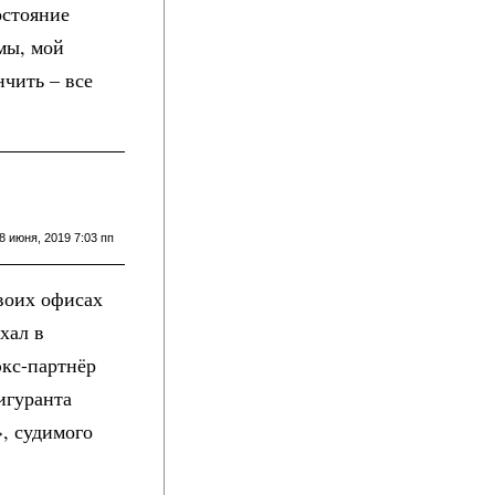
остояние
мы, мой
нчить – все
8 июня, 2019 7:03 пп
воих офисах
хал в
кс-партнёр
игуранта
», судимого