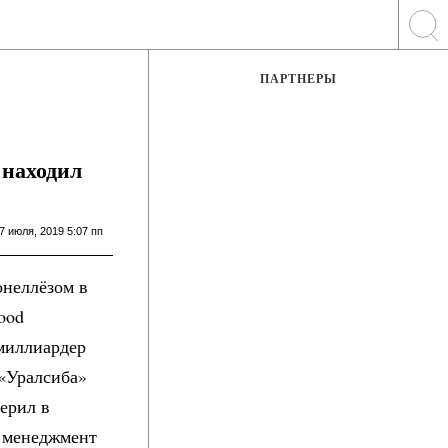
ПАРТНЕРЫ
 находил
7 июля, 2019 5:07 пп
онеллёзом в
ood
миллиардер
 «Уралсиба»
верил в
 менеджмент