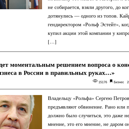
не собирается, взяли другого, до ко
дотянулись — одного из топов. Кай
гендиректором «Рольф Эстейт», ко
купил акции этой компании у кипрс
[…]
удет моментальным решением вопроса о ко
бизнеса в России в правильных руках…»
15176
Бизнес
2
Владельцу «Рольфа» Сергею Петро
предъявляют обвинение. Рано или п
должно было случиться, это даже н
мнение, это его мнение, не даром о