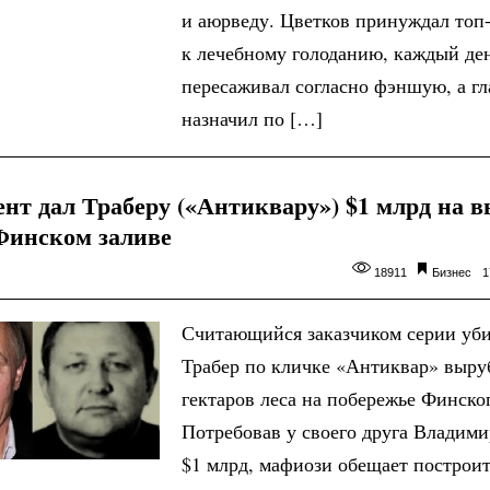
и аюрведу. Цветков принуждал топ
к лечебному голоданию, каждый де
пересаживал согласно фэншую, а гл
назначил по […]
ент дал Траберу («Антиквару») $1 млрд на 
 Финском заливе
18911
Бизнес
1
Считающийся заказчиком серии уб
Трабер по кличке «Антиквар» выру
гектаров леса на побережье Финског
Потребовав у своего друга Владим
$1 млрд, мафиози обещает построи