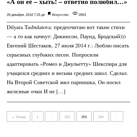
«А он её – хыть! – ответно полюбил…»
28 декабря, 2018 7:25 дп
Искусство
2803
Dilyara Tasbulatova: предпочитаю вот такие стихи
— а то как начнут: Дикинсон, Паунд, Бродский)))
Евгений Шестаков, 27 июля 2014 г.: Люблю писать
серьезных глубоких песен. Попросили
адаптировать «Ромео и Джульетту» Шекспира для
учащихся средних и весьма средних школ. Сделал.
На Второй Советской жил парнишка, Он носил
железные очки И не […]
← Назад
1
…
262
263
264
…