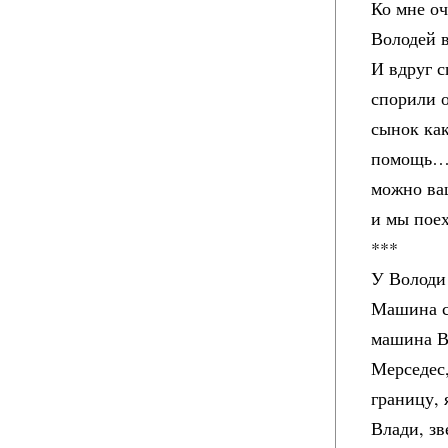
Ко мне о
Володей в
И вдруг с
спорили о
сынок как
помощь… 
можно ваш
и мы поех
***
У Володи
Машина ст
машина Вы
Мерседес,
границу, 
Влади, зв