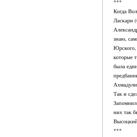
***
Когда Вол
Ласкари 
Александ
знаю, са
Юрского, 
которые 
была един
предбанн
Ахмадулин
Так и сде
Запомнил
них так б
Высоцкий!
***