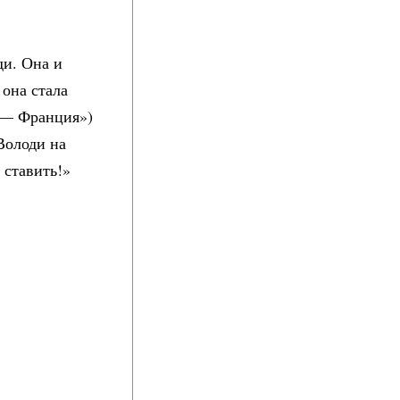
ди. Она и
 она стала
 — Франция»)
Володи на
 ставить!»