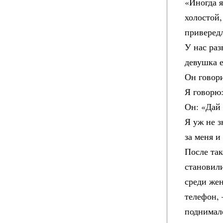
«Иногда я
холостой,
приверед
У нас раз
девушка е
Он говор
Я говорю:
Он: «Дай 
Я уж не з
за меня и
После так
становили
среди жен
телефон, 
поднимало