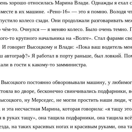
чень хорошо относилась Марина Влади. Однажды я ехал с
месте в их машине. «Рено-16» — это я помню. Володя чт
пустило колесо сзади. Они продолжали разговаривать ме
 чём-то. Очнулся — я меняю колесо. Было очень темно. 
ого-то крупного начальника на «Волге». Стал фарами св
И говорит Высоцкому и Влади: «Пока ваш водитель меня
 автограф?» Я работал в порту раньше, был ловкий. По
али в гости к какому-то замминистра.
 Высоцкого постоянно обворовывали машину, у любимог
ояла во дворе, бесконечно свинчивались подфарники, в
соцкого, ну Мерседес, не могли простить наши люди, ч
 и эта несчастная Марина, которая говорила: «я тащу это
я в руках тащу», она тащила подфарники, она тащила вс
езда, на таких красивых ногах и красивым руками, она т