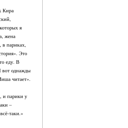
к Кира
ский,
которых я
а, жена
 в париках,
стория». Это
то еду. В
И вот однажды
Миша читает».
, и парики у
таки –
 всё-таки.»