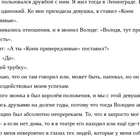
 пользовался дружбой с ним. Я жил тогда в Ленинграде. 
 одинокий. Ко мне приходила девушка, я ставил «Кони
ливые».
вивались отношения, и я звонил Володе: «Володя, тут пр
сть».
ит: «А ты «Кони привередливые» поставил?»
 «Да».
ей трубку».
наю, что он там говорил или, может быть, напевал, но он
 содействовал моим успехам.
ого звонка я был королём положения, и мы с этой девуш
сь друзьями на долгие годы, потому что тогда Володин а
щин был абсолютно непререкаем. То, что я запросто мог 
– а если нет дома, то я в театре его находил или ещё где-т
 меня невероятно в глазах тех людей, которые у меня со