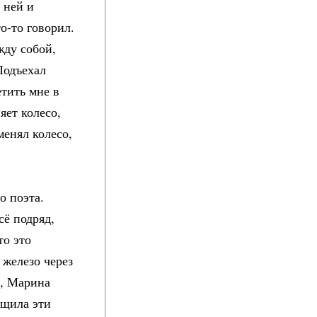
 ней и
о-то говорил.
жду собой,
Подъехал
етить мне в
ет колесо,
менял колесо,
о поэта.
сё подряд,
то это
 железо через
ё, Марина
ащила эти