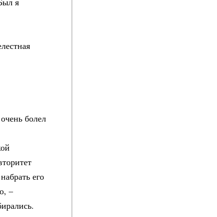
Был я
елестная
 очень болел
кой
вторитет
набрать его
о, –
бирались.