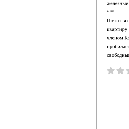
железные
***
Почти вс
квартиру 
членом К
пробилась
свободный