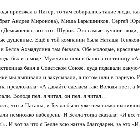
одя приезжал в Питер, то там собирались такие люди, ка
(брат Андрея Миронова), Миша Барышников, Сергей Юр
р Демьяненко, вот этот Шурик. Это самые лучшие люди, 
мые душевные. Ещё в той компании была Наташа Теняков
и Белла Ахмадулина там бывала. Обе молодые, красивые,
тогда были в моде. Мужчины шли в баню в гостиницу «А
ственная баня в Советском Союзе, куда подавали какую-
ике мы выпивали и закусывали, а потом шли в парную. 
а предложила: «А давайте сделаем так: Володя поёт, а 
лали. Володя пел, я читал, он пел, я читал…
ось, что и Наташа, и Белла были уже немножко выпивши
ыли немножко набекрень. И Белла тогда сказала: «И всё-
». И вот за что я Белле всю жизнь благодарен, за это «И